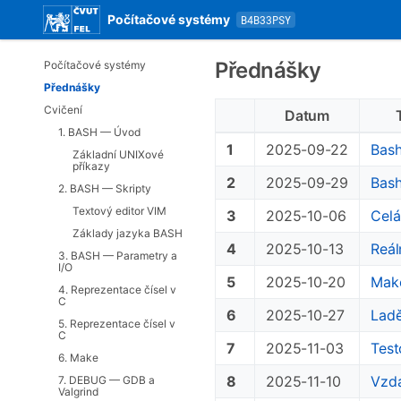
Počítačové systémy
B4B33PSY
Přednášky
Počítačové systémy
Přednášky
Cvičení
Datum
1. BASH — Úvod
1
2025-09-22
Bash
Základní UNIXové
příkazy
2
2025-09-29
Bash
2. BASH — Skripty
Textový editor VIM
3
2025-10-06
Celá
Základy jazyka BASH
4
2025-10-13
Reál
3. BASH — Parametry a
I/O
5
2025-10-20
Make
4. Reprezentace čísel v
C
6
2025-10-27
Ladě
5. Reprezentace čísel v
C
7
2025-11-03
Test
6. Make
8
2025-11-10
Vzdá
7. DEBUG — GDB a
Valgrind