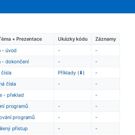
Téma + Prezentace
Ukázky kódu
Záznamy
 - úvod
-
-
 - dokončení
-
-
 čísla
Příklady
(⬇)
-
ná čísla
-
-
 - překlad
-
ní programů
-
-
ování programů
-
-
lený přístup
-
-