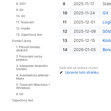
9
2025-11-17
Stát
8. SSH
9. Git
10
2025-11-24
Git
10. Git
11
2025-12-01
Logi
11. Testování
12. Hradla
12
2025-12-08
Sčít
13. Zápočtový test
13
2025-12-15
Kódo
Domácí úkoly
1. Převod formátu
14
2026-01-05
Bonu
obrázků
2. Porovnání verze
projektu
3. Interpreter binárního
Našli jste na stránce chybu?
formátu
Upravte tuto stránku
4. Automatický překlad -
Make
5. Testování (Blackbox +
Whitebox)
6. Git
Zápočtový test