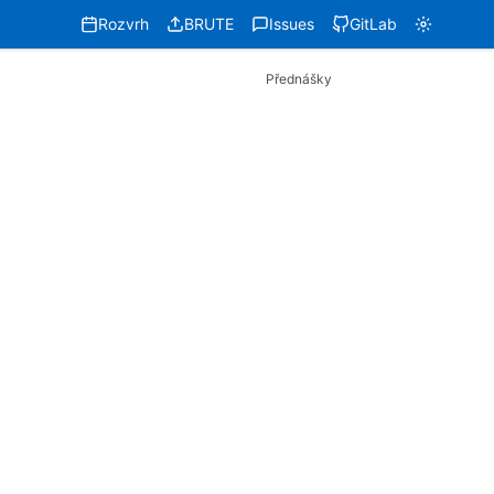
Rozvrh
BRUTE
Issues
GitLab
Přednášky