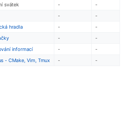
ní svátek
-
-
-
-
cká hradla
-
-
ačky
-
-
vání informací
-
-
s - CMake, Vim, Tmux
-
-